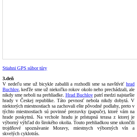
Stiahni GPS súbor túry
3.deň
V nedeľu sme už bicykle zabalili a rozhodli sme sa navštíviť
hrad
Buchlov
, keďže sme už niekoľko rokov okolo neho prechádzali, ale
nikdy sme neboli na prehliadke.
Hrad Buchlov
patrí medzi najstaršie
hrady v Českej republike. Táto pevnosť nebola nikdy dobytá. V
niektorých miestnostiach sa zachovali ešte pôvodné podlahy, preto v
týchto miestnostiach sú povinné prezuvky (papuče), ktoré vám na
hrade poskytnú. Na vrchole hradu je prístupná terasa z ktorej je
výborný výhľad do širokého okolia. Touto prehliadkou sme ukončili
trojdňové spoznávanie Moravy, miestnych výborných vín a
skvelých cyklotrás.