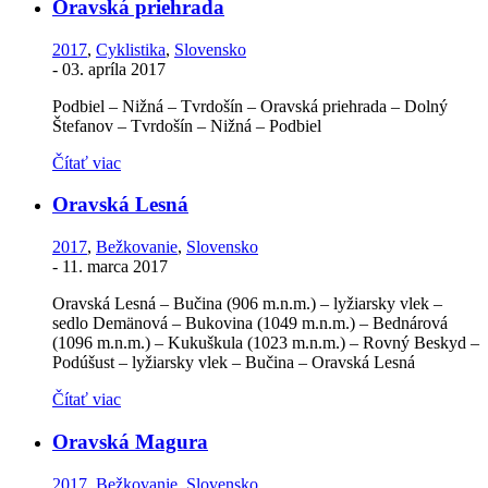
Oravská priehrada
2017
,
Cyklistika
,
Slovensko
-
03. apríla 2017
Podbiel – Nižná – Tvrdošín – Oravská priehrada – Dolný
Štefanov – Tvrdošín – Nižná – Podbiel
Čítať viac
Oravská Lesná
2017
,
Bežkovanie
,
Slovensko
-
11. marca 2017
Oravská Lesná – Bučina (906 m.n.m.) – lyžiarsky vlek –
sedlo Demänová – Bukovina (1049 m.n.m.) – Bednárová
(1096 m.n.m.) – Kukuškula (1023 m.n.m.) – Rovný Beskyd –
Podúšust – lyžiarsky vlek – Bučina – Oravská Lesná
Čítať viac
Oravská Magura
2017
,
Bežkovanie
,
Slovensko