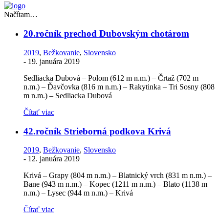
Načítam…
20.ročník prechod Dubovským chotárom
2019
,
Bežkovanie
,
Slovensko
-
19. januára 2019
Sedliacka Dubová – Polom (612 m n.m.) – Črtaž (702 m
n.m.) – Ďavčovka (816 m n.m.) – Rakytinka – Tri Sosny (808
m n.m.) – Sedliacka Dubová
Čítať viac
42.ročník Strieborná podkova Krivá
2019
,
Bežkovanie
,
Slovensko
-
12. januára 2019
Krivá – Grapy (804 m n.m.) – Blatnický vrch (831 m n.m.) –
Bane (943 m n.m.) – Kopec (1211 m n.m.) – Blato (1138 m
n.m.) – Lysec (944 m n.m.) – Krivá
Čítať viac