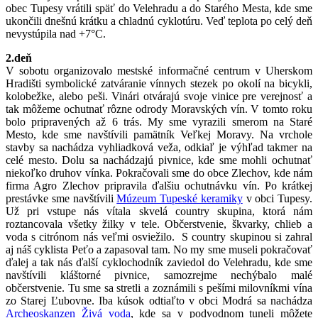
obec Tupesy vrátili späť do Velehradu a do Starého Mesta, kde sme
ukončili dnešnú krátku a chladnú cyklotúru. Veď teplota po celý deň
nevystúpila nad +7°C.
2.deň
V sobotu organizovalo mestské informačné centrum v Uherskom
Hradišti symbolické zatváranie vínnych stezek po okolí na bicykli,
kolobežke, alebo peši. Vinári otvárajú svoje vinice pre verejnosť a
tak môžeme ochutnať rôzne odrody Moravských vín. V tomto roku
bolo pripravených až 6 trás. My sme vyrazili smerom na Staré
Mesto, kde sme navštívili pamätník Veľkej Moravy. Na vrchole
stavby sa nachádza vyhliadková veža, odkiaľ je výhľad takmer na
celé mesto. Dolu sa nachádzajú pivnice, kde sme mohli ochutnať
niekoľko druhov vínka. Pokračovali sme do obce Zlechov, kde nám
firma Agro Zlechov pripravila ďalšiu ochutnávku vín. Po krátkej
prestávke sme navštívili
Múzeum Tupeské keramiky
v obci Tupesy.
Už pri vstupe nás vítala skvelá country skupina, ktorá nám
roztancovala všetky žilky v tele. Občerstvenie, škvarky, chlieb a
voda s citrónom nás veľmi osviežilo. S country skupinou si zahral
aj náš cyklista Peťo a zapasoval tam. No my sme museli pokračovať
ďalej a tak nás ďalší cyklochodník zaviedol do Velehradu, kde sme
navštívili kláštorné pivnice, samozrejme nechýbalo malé
občerstvenie. Tu sme sa stretli a zoznámili s pešími milovníkmi vína
zo Starej Ľubovne. Iba kúsok odtiaľto v obci Modrá sa nachádza
Archeoskanzen Živá voda
, kde sa v podvodnom tuneli môžete