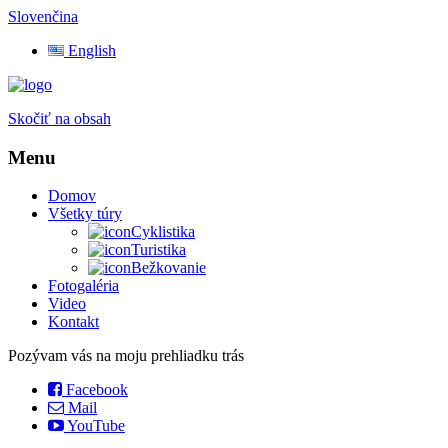
Slovenčina
English
Skočiť na obsah
Menu
Domov
Všetky túry
Cyklistika
Turistika
Bežkovanie
Fotogaléria
Video
Kontakt
Pozývam vás na moju prehliadku trás
Facebook
Mail
YouTube