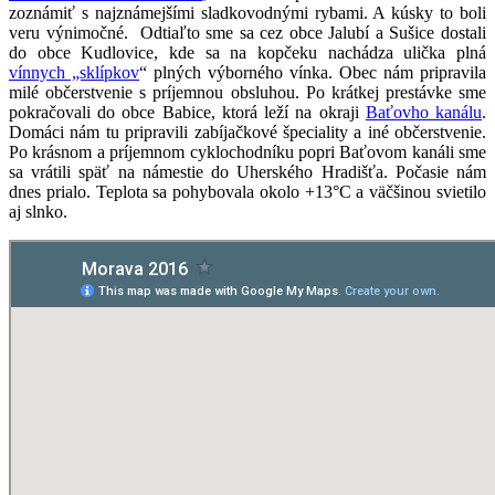
zoznámiť s najznámejšími sladkovodnými rybami. A kúsky to boli
veru výnimočné. Odtiaľto sme sa cez obce Jalubí a Sušice dostali
do obce Kudlovice, kde sa na kopčeku nachádza ulička plná
vínnych „sklípkov
“ plných výborného vínka. Obec nám pripravila
milé občerstvenie s príjemnou obsluhou. Po krátkej prestávke sme
pokračovali do obce Babice, ktorá leží na okraji
Baťovho kanálu
.
Domáci nám tu pripravili zabíjačkové špeciality a iné občerstvenie.
Po krásnom a príjemnom cyklochodníku popri Baťovom kanáli sme
sa vrátili späť na námestie do Uherského Hradišťa. Počasie nám
dnes prialo. Teplota sa pohybovala okolo +13°C a väčšinou svietilo
aj slnko.