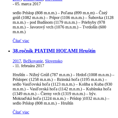
-
05. marca 2017
sedlo Príslop (808 m.n.m.) – Poľana (899 m.n.m) – Čistý
grúň (1082 m.n.m.) – Prípor (1106 m.n.m.) – Šubovka (1128
m.n.m.) – pod Budínom (1179 m.n.m.) – Priehyby (978
m.n.m.) – Javorový vrch (1076 m.n.m.) – Tvrdošín (600
m.n.m.)
Čítať viac
38.ročník PIATIMI HOĽAMI Hruštín
2017
,
Bežkovanie
,
Slovensko
-
11. februára 2017
Hruštín – Nižný Grúň (787 m.n.m.) – Hrdoš (1008 m.n.m.) –
Príslopec (1258 m.n.m.) – Bzinská hoľa (1195 m.n.m.) –
sedlo Vasiľovská hoľa (1123 m.n.m.) – Koliba u Kuba (930
m.n.m.) – Vasiľovská hoľa (1142 m.n.m.) – Kubínska hoľa
(1349 m.n.m.) – Čierny vrch (1319 m.n.m.) – býv.
Mokraďská hoľa (1224 m.n.m.) – Príslop )1032 m.n.m.) –
sedlo Príslop (808 m.n.m.) – Hruštín
Čítať viac