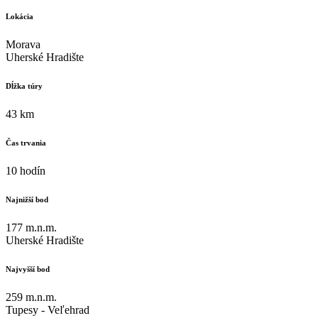
Lokácia
Morava
Uherské Hradište
Dĺžka túry
43 km
Čas trvania
10 hodín
Najnižší bod
177 m.n.m.
Uherské Hradište
Najvyšší bod
259 m.n.m.
Tupesy - Veľehrad