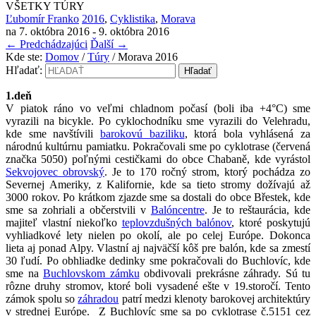
VŠETKY TÚRY
Ľubomír Franko
2016
,
Cyklistika
,
Morava
na
7. októbra 2016
-
9. októbra 2016
←
Predchádzajúci
Ďalší
→
Kde ste:
Domov
/
Túry
/
Morava 2016
Hľadať:
1.deň
V piatok ráno vo veľmi chladnom počasí (boli iba +4°C) sme
vyrazili na bicykle. Po cyklochodníku sme vyrazili do Velehradu,
kde sme navštívili
barokovú baziliku
, ktorá bola vyhlásená za
národnú kultúrnu pamiatku. Pokračovali sme po cyklotrase (červená
značka 5050) poľnými cestičkami do obce Chabaně, kde vyrástol
Sekvojovec obrovský
. Je to 170 ročný strom, ktorý pochádza zo
Severnej Ameriky, z Kalifornie, kde sa tieto stromy dožívajú až
3000 rokov. Po krátkom zjazde sme sa dostali do obce Břestek, kde
sme sa zohriali a občerstvili v
Balóncentre
. Je to reštaurácia, kde
majiteľ vlastní niekoľko
teplovzdušných balónov
, ktoré poskytujú
vyhliadkové lety nielen po okolí, ale po celej Európe. Dokonca
lieta aj ponad Alpy. Vlastní aj najväčší kôš pre balón, kde sa zmestí
30 ľudí. Po obhliadke dedinky sme pokračovali do Buchlovíc, kde
sme na
Buchlovskom zámku
obdivovali prekrásne záhrady. Sú tu
rôzne druhy stromov, ktoré boli vysadené ešte v 19.storočí. Tento
zámok spolu so
záhradou
patrí medzi klenoty barokovej architektúry
v strednej Európe. Z Buchlovíc sme sa po cyklotrase č.5151 cez