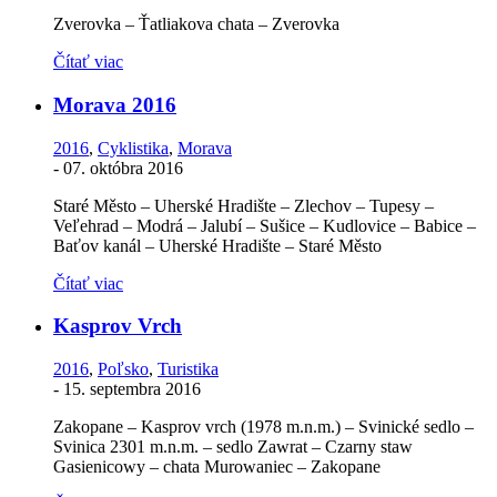
Zverovka – Ťatliakova chata – Zverovka
Čítať viac
Morava 2016
2016
,
Cyklistika
,
Morava
-
07. októbra 2016
Staré Město – Uherské Hradište – Zlechov – Tupesy –
Veľehrad – Modrá – Jalubí – Sušice – Kudlovice – Babice –
Baťov kanál – Uherské Hradište – Staré Město
Čítať viac
Kasprov Vrch
2016
,
Poľsko
,
Turistika
-
15. septembra 2016
Zakopane – Kasprov vrch (1978 m.n.m.) – Svinické sedlo –
Svinica 2301 m.n.m. – sedlo Zawrat – Czarny staw
Gasienicowy – chata Murowaniec – Zakopane