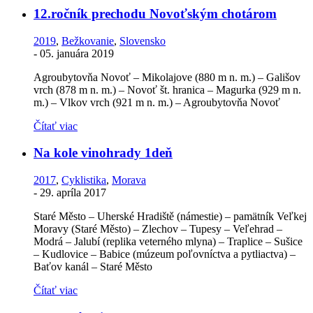
12.ročník prechodu Novoťským chotárom
2019
,
Bežkovanie
,
Slovensko
-
05. januára 2019
Agroubytovňa Novoť – Mikolajove (880 m n. m.) – Gališov
vrch (878 m n. m.) – Novoť št. hranica – Magurka (929 m n.
m.) – Vlkov vrch (921 m n. m.) – Agroubytovňa Novoť
Čítať viac
Na kole vinohrady 1deň
2017
,
Cyklistika
,
Morava
-
29. apríla 2017
Staré Město – Uherské Hradiště (námestie) – pamätník Veľkej
Moravy (Staré Město) – Zlechov – Tupesy – Veľehrad –
Modrá – Jalubí (replika veterného mlyna) – Traplice – Sušice
– Kudlovice – Babice (múzeum poľovníctva a pytliactva) –
Baťov kanál – Staré Město
Čítať viac