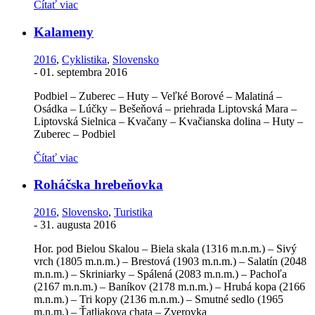
Čítať viac
Kalameny
2016
,
Cyklistika
,
Slovensko
-
01. septembra 2016
Podbiel – Zuberec – Huty – Veľké Borové – Malatiná –
Osádka – Lúčky – Bešeňová – priehrada Liptovská Mara –
Liptovská Sielnica – Kvačany – Kvačianska dolina – Huty –
Zuberec – Podbiel
Čítať viac
Roháčska hrebeňovka
2016
,
Slovensko
,
Turistika
-
31. augusta 2016
Hor. pod Bielou Skalou – Biela skala (1316 m.n.m.) – Sivý
vrch (1805 m.n.m.) – Brestová (1903 m.n.m.) – Salatín (2048
m.n.m.) – Skriniarky – Spálená (2083 m.n.m.) – Pachoľa
(2167 m.n.m.) – Baníkov (2178 m.n.m.) – Hrubá kopa (2166
m.n.m.) – Tri kopy (2136 m.n.m.) – Smutné sedlo (1965
m.n.m.) – Ťatliakova chata – Zverovka